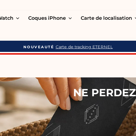
 Watch
Coques iPhone
Carte de localisation
Carte de tracking ETERNEL
NOUVEAUTÉ
Mettre
en
pause
NE PERDEZ