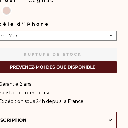
uleur
—
Cognac
LEUR
dèle d'iPhone
ÈLE
 Pro Max
PHONE
RUPTURE DE STOCK
PRÉVENEZ-MOI DÈS QUE DISPONIBLE
Garantie 2 ans
Satisfait ou remboursé
Expédition sous 24h depuis la France
SCRIPTION