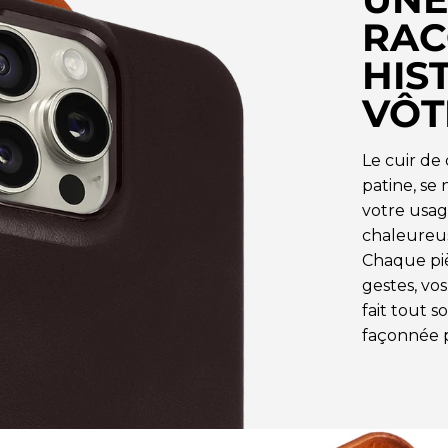
RAC
HIST
VÔT
Le cuir de
patine, se 
votre usag
chaleureus
Chaque pi
gestes, vos
fait tout 
façonnée p