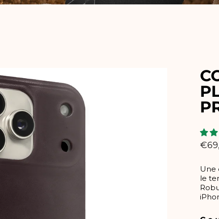
C
PL
P
Prix
€69
régu
Une c
le te
Robus
iPho