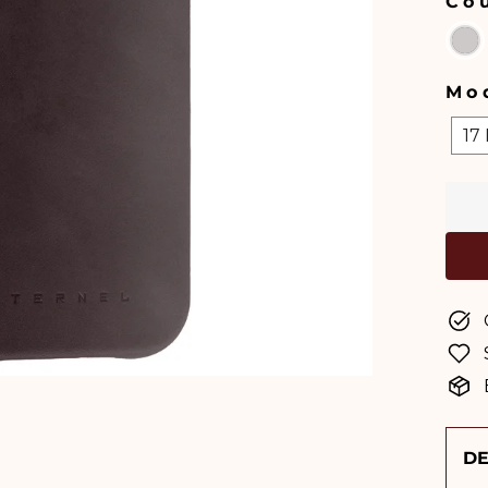
Co
COU
Mo
MOD
17
D'I
DE