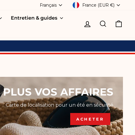
DEVISE
LANGUE
France (EUR €)
Français
Entretien & guides
Se connecter
Recherche
Pani
 PLUS VOS AFFAIRES
Carte de localisation pour un été en sécurité
ACHETER