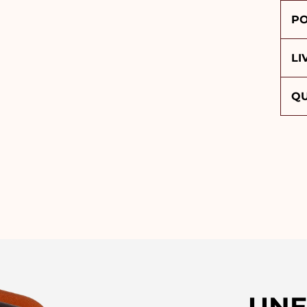
PO
LI
QU
UNE