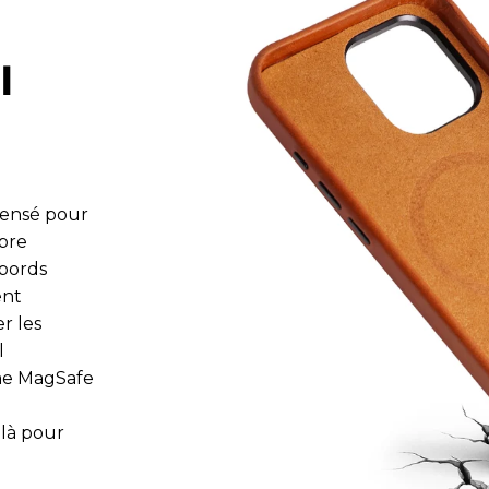
I
pensé pour
ibre
ebords
ent
er les
l
ème MagSafe
 là pour