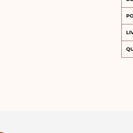
PO
LI
QU