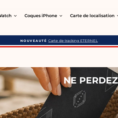
 Watch
Coques iPhone
Carte de localisation
Dès 100€ d'achat
LIVRAISON OFFERTE
Mettre
en
pause
NE PERDEZ