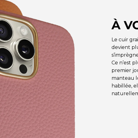
À V
Le cuir gra
devient plu
s’imprègne
Ce n’est 
premier jo
manteau l
habillée, e
naturelle