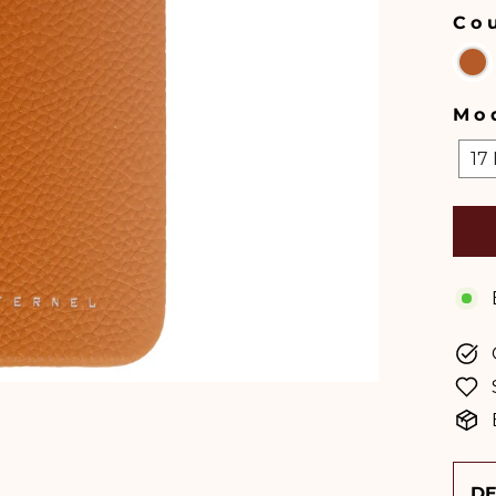
Co
COU
Mo
MOD
17
D'I
DE