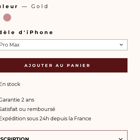
uleur
—
Gold
LEUR
dèle d'iPhone
ÈLE
 Pro Max
PHONE
AJOUTER AU PANIER
En stock
Garantie 2 ans
Satisfait ou remboursé
Expédition sous 24h depuis la France
SCRIPTION