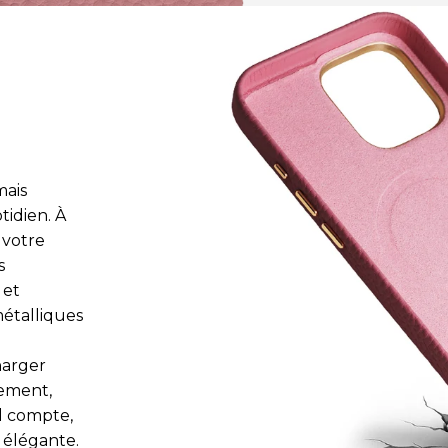
mais
idien. À
 votre
s
 et
métalliques
harger
lement,
il compte,
t élégante.