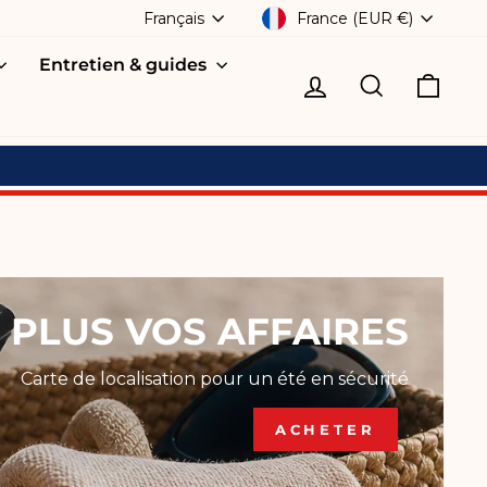
DEVISE
LANGUE
France (EUR €)
Français
Entretien & guides
Se connecter
Recherche
Pani
 PLUS VOS AFFAIRES
Carte de localisation pour un été en sécurité
ACHETER