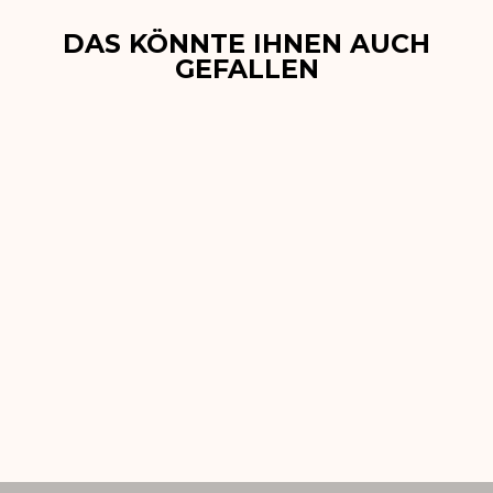
DAS KÖNNTE IHNEN AUCH
GEFALLEN
Ausverkauft
New Rover Bleu marine
Bracelet Apple
Watch 44 mm, 45
mm, 46 mm, 49
mm
€59,90