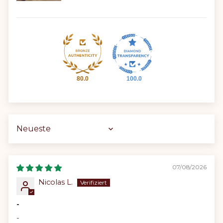
80.0
100.0
Sort by
07/08/2026
Nicolas L.
-
-