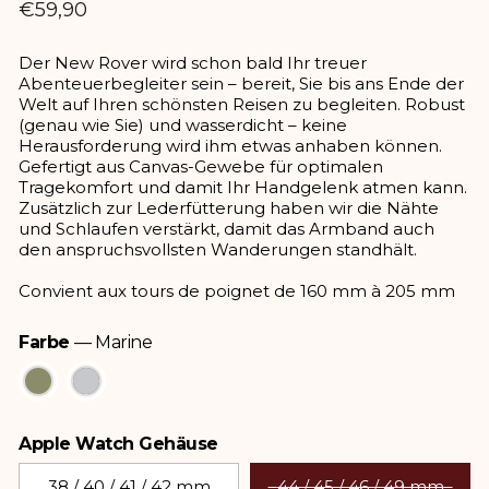
Normaler
€59,90
Preis
Der New Rover wird schon bald Ihr treuer
Abenteuerbegleiter sein – bereit, Sie bis ans Ende der
Welt auf Ihren schönsten Reisen zu begleiten. Robust
(genau wie Sie) und wasserdicht – keine
Herausforderung wird ihm etwas anhaben können.
Gefertigt aus Canvas-Gewebe für optimalen
Tragekomfort und damit Ihr Handgelenk atmen kann.
Zusätzlich zur Lederfütterung haben wir die Nähte
und Schlaufen verstärkt, damit das Armband auch
den anspruchsvollsten Wanderungen standhält.
Convient aux tours de poignet de 160 mm à 205 mm
Farbe
—
Marine
Farbe
Apple Watch Gehäuse
Apple Watch Gehäuse
38 / 40 / 41 / 42 mm
44 / 45 / 46 / 49 mm