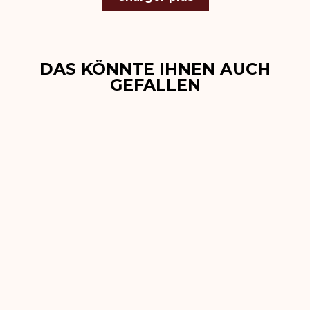
DAS KÖNNTE IHNEN AUCH
GEFALLEN
Odyssée Obsidienne
Bracelet Apple
Watch 44 mm, 45
mm, 46 mm, 49
mm
€179,00