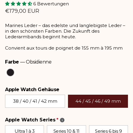
6 Bewertungen
Normaler
€179,00 EUR
Preis
Marines Leder – das edelste und langlebigste Leder –
in den schönsten Farben. Die Zukunft des
Lederarmbands beginnt heute.
Convient aux tours de poignet de 155 mm à 195 mm
Farbe
—
Obsidienne
Farbe
Apple Watch Gehäuse
Apple Watch Gehäuse
38 / 40 / 41 / 42 mm
44 / 45 / 46 / 49 mm
Apple Watch Series
Ultra 1 à 3
Series 10 & 11
Series 6 bis 9